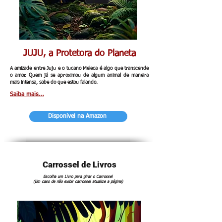
JUJU, a Protetora do Planeta
A amizade entre Juju e o tucano Meleca é algo que transcende
o amor. Quem já se aproximou de algum animal de maneira
mais intensa, sabe do que estou falando.
Saiba mais...
Disponível na Amazon
Carrossel de Livros
Escolha um Livro para girar o Carrossel
(Em caso de não exibir carrossel atualize a página)