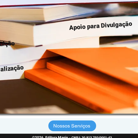
Apoio para Divulgação
buição
alização
Nossos Serviços
©2026 Editora Magis -
CNPJ: 30.813.750/0001-43