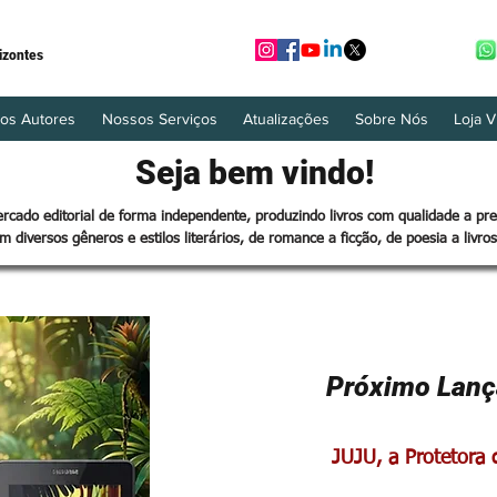
izontes
os Autores
Nossos Serviços
Atualizações
Sobre Nós
Loja V
Seja bem vindo!
cado editorial de forma independente, produzindo livros com qualidade a pre
em diversos gêneros e estilos literários, de romance a ficção, de poesia a livros 
Próximo Lan
JUJU, a Protetora 