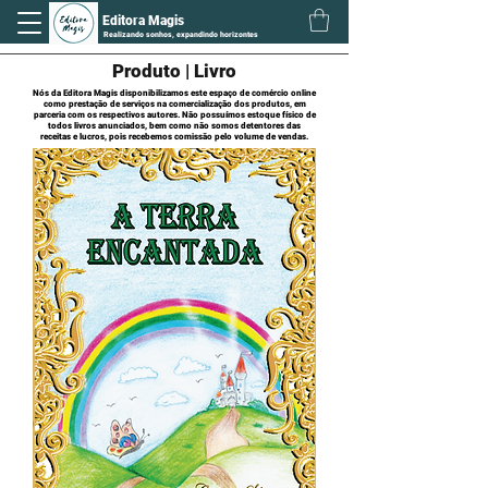
Editora Magis
Realizando sonhos, expandindo horizontes
Produto | Livro
Nós da Editora Magis disponibilizamos este espaço de comércio online
como prestação de serviços na comercialização dos produtos, em
parceria com os respectivos autores.
Não possuímos estoque físico de
todos livros anunciados, bem como não somos detentores das
receitas e lucros, pois recebemos comissão pelo volume de vendas.