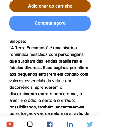
Adicionar ao carrinho
Comprar agora
Sinopse
:
“A Terra Encantada” é uma história
romântica mesclada com personagens
que surgiram das lendas brasileiras e
fábulas diversas. Suas páginas permitem
aos pequenos entrarem em contato com
valores essenciais da vida e em
decorrência, aprenderem o
discernimento entre o bem e o mal, o
amor e o ódio, o certo e o errado;
possibilitando, também, encantarem-se
pelas forças vivas da natureza através de
uma linguagem simples e coloquial, mas
que traz, de uma forma poética, a magia
da mãe terra.